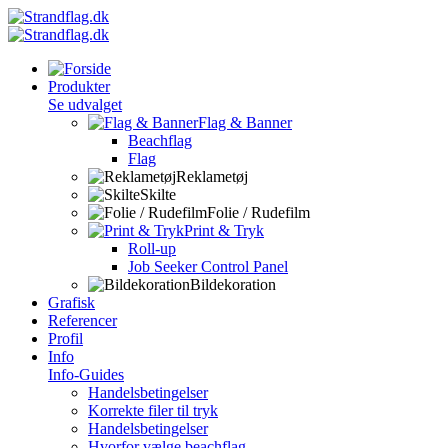
Produkter
Se udvalget
Flag & Banner
Beachflag
Flag
Reklametøj
Skilte
Folie / Rudefilm
Print & Tryk
Roll-up
Job Seeker Control Panel
Bildekoration
Grafisk
Referencer
Profil
Info
Info-Guides
Handelsbetingelser
Korrekte filer til tryk
Handelsbetingelser
Hvorfor vælge beachflag