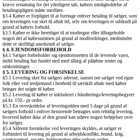
kræve erstatning for det yderligere tab, købers misligholdelse af
betalingspligten måtte medføre.
§3.4 Køber er forpligtet til at foretage enhver betaling til sælger, som
om leveringen var sket til aftalt tid, selv om leveringen er udskudt på
grund af købers forhold.
§3.5 Køber er ikke berettiget til at modregne eller tilbageholde
nogen del af købesummen på grund af modfordringer, medmindre
dette er skriftligt anerkendt af sælger.
§ 4. EJENDOMSFORBEHOLD
§4.1 Sælger forbeholder sig ejendomsretten til de leverede varer,
indtil betaling har fundet sted med tillæg af påløbne renter og
omkostninger.
§ 5. LEVERING OG FORSINKELSE
§5.1 Levering sker fra sælgers adresse, uanset om sælger ved egne
folk eller ved tredjemand i henhold til særskilt aftale med køber
bringer det solgte til køber.
§5.2 Levering til køber er inkluderet i håndterings/leveringsbegyret
på kr. 150,- pr ordre.
§5.3 En overskridelse af leveringstiden med 5 dage på grund af
sælgers forhold i enhver henseende betragtes som rettidig levering,
hvorved køber ikke af den grund kan udøve nogen beføjelser over
for sælger.
§5.4 Såfremt forsinkelse ved leveringen skyldes, at sælger er
forhindret til levering på grund af arbejdskonflikt, brand, krig,
vareknaphed, ansatte, fuldmægtige eller enhver anden