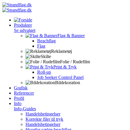
Produkter
Se udvalget
Flag & Banner
Beachflag
Flag
Reklametøj
Skilte
Folie / Rudefilm
Print & Tryk
Roll-up
Job Seeker Control Panel
Bildekoration
Grafisk
Referencer
Profil
Info
Info-Guides
Handelsbetingelser
Korrekte filer til tryk
Handelsbetingelser
Hvorfor vælge beachflag