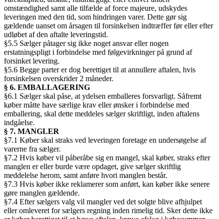
omstændighed samt alle tilfælde af force majeure, udskydes
leveringen med den tid, som hindringen varer. Dette gør sig
gældende uanset om årsagen til forsinkelsen indtræffer før eller efter
udløbet af den aftalte leveringstid.
§5.5 Sælger påtager sig ikke noget ansvar eller nogen
erstatningspligt i forbindelse med følgevirkninger på grund af
forsinket levering.
§5.6 Begge parter er dog berettiget til at annullere aftalen, hvis
forsinkelsen overskrider 2 måneder.
§ 6. EMBALLAGERING
§6.1 Sælger skal påse, at ydelsen emballeres forsvarligt. Såfremt
køber måtte have særlige krav eller ønsker i forbindelse med
emballering, skal dette meddeles sælger skriftligt, inden aftalens
indgåelse.
§ 7. MANGLER
§7.1 Køber skal straks ved leveringen foretage en undersøgelse af
varerne fra sælger.
§7.2 Hvis køber vil påberåbe sig en mangel, skal køber, straks efter
manglen er eller burde være opdaget, give sælger skriftlig
meddelelse herom, samt anføre hvori manglen består.
§7.3 Hvis køber ikke reklamerer som anført, kan køber ikke senere
gøre manglen gældende.
§7.4 Efter sælgers valg vil mangler ved det solgte blive afhjulpet
eller omleveret for sælgers regning inden rimelig tid. Sker dette ikke