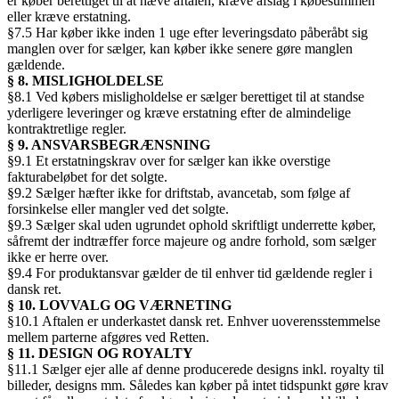
er køber berettiget til at hæve aftalen, kræve afslag i købesummen
eller kræve erstatning.
§7.5 Har køber ikke inden 1 uge efter leveringsdato påberåbt sig
manglen over for sælger, kan køber ikke senere gøre manglen
gældende.
§ 8. MISLIGHOLDELSE
§8.1 Ved købers misligholdelse er sælger berettiget til at standse
yderligere leveringer og kræve erstatning efter de almindelige
kontraktretlige regler.
§ 9. ANSVARSBEGRÆNSNING
§9.1 Et erstatningskrav over for sælger kan ikke overstige
fakturabeløbet for det solgte.
§9.2 Sælger hæfter ikke for driftstab, avancetab, som følge af
forsinkelse eller mangler ved det solgte.
§9.3 Sælger skal uden ugrundet ophold skriftligt underrette køber,
såfremt der indtræffer force majeure og andre forhold, som sælger
ikke er herre over.
§9.4 For produktansvar gælder de til enhver tid gældende regler i
dansk ret.
§ 10. LOVVALG OG VÆRNETING
§10.1 Aftalen er underkastet dansk ret. Enhver uoverensstemmelse
mellem parterne afgøres ved Retten.
§ 11. DESIGN OG ROYALTY
§11.1 Sælger ejer alle af denne producerede designs inkl. royalty til
billeder, designs mm. Således kan køber på intet tidspunkt gøre krav