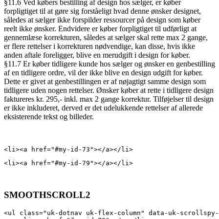
§11.6 Ved købers bestilling af design hos sælger, er køber
forpligtiget til at gøre sig forståeligt hvad denne ønsker designet,
således at sælger ikke forspilder ressourcer på design som køber
reelt ikke ønsker. Endvidere er køber forpligtiget til udførligt at
gennemlæse korrekturen, således at sælger skal rette max 2 gange,
er flere rettelser i korrekturen nødvendige, kan disse, hvis ikke
anden aftale foreligger, blive en merudgift i design for køber.
§11.7 Er køber tidligere kunde hos sælger og ønsker en genbestilling
af en tidligere ordre, vil der ikke blive en design udgift for køber.
Dette er givet at genbestillingen er af nøjagtigt samme design som
tidligere uden nogen rettelser. Ønsker køber at rette i tidligere design
faktureres kr. 295,- inkl. max 2 gange korrektur. Tilføjelser til design
er ikke inkluderet, derved er det udelukkende rettelser af allerede
eksisterende tekst og billeder.
<li><a href="#my-id-73"></a></li>
<li><a href="#my-id-79"></a></li>
SMOOTHSCROLL2
<ul class="uk-dotnav uk-flex-column" data-uk-scrollspy-