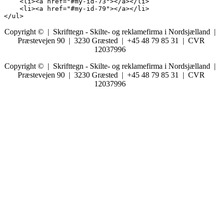
    <li><a href="#my-id-73"></a></li>

    <li><a href="#my-id-79"></a></li>

</ul>
Copyright © | Skrifttegn - Skilte- og reklamefirma i Nordsjælland |
Præstevejen 90 | 3230 Græsted | +45 48 79 85 31 | CVR
12037996
Copyright © | Skrifttegn - Skilte- og reklamefirma i Nordsjælland |
Præstevejen 90 | 3230 Græsted | +45 48 79 85 31 | CVR
12037996