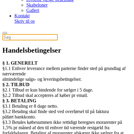
Skabeloner
Galleri
Kontakt
Skriv til os
Handelsbetingelser
§ 1. GENERELT
§1.1 Enhver leverance mellem parterne finder sted på grundlag af
nærværende
almindelige salgs- og leveringsbetingelser.
§ 2. TILBUD
§2.1 Tilbud er kun bindende for sælger i 5 dage.
§2.2 Tilbud skal accepteres af køber pr email.
§ 3. BETALING
§3.1 Betaling er 8 dage netto.
§3.2 Betaling skal finde sted ved overførsel til på faktura
påført bankkonto.
§3.3 Betales købesummen ikke rettidigt beregnes morarenter på
1,5% pr måned af den til enhver tid værende restgæld fra
forfaldsdagen. Betaling af morarenter afskærer ikke sælger fra at