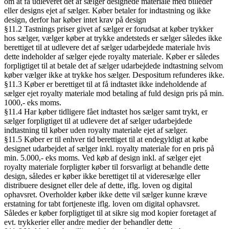
om at få udleveret det af sælger designede materiale med billeder
eller designs ejet af sælger. Køber betaler for indtastning og ikke
design, derfor har køber intet krav på design
§11.2 Tastnings priser givet af sælger er forudsat at køber trykker
hos sælger, vælger køber at trykke andetsteds er sælger således ikke
berettiget til at udlevere det af sælger udarbejdede materiale hvis
dette indeholder af sælger ejede royalty materiale. Køber er således
forpligtiget til at betale det af sælger udarbejdede indtastning selvom
køber vælger ikke at trykke hos sælger. Despositum refunderes ikke.
§11.3 Køber er berettiget til at få indtastet ikke indeholdende af
sælger ejet royalty materiale mod betaling af fuld design pris på min.
1000,- eks moms.
§11.4 Har køber tidligere fået indtastet hos sælger samt trykt, er
sælger forpligtiget til at udlevere det af sælger udarbejdede
indtastning til køber uden royalty materiale ejet af sælger.
§11.5 Køber er til enhver tid berettiget til at endegyldigt at købe
designet udarbejdet af sælger inkl. royalty materiale for en pris på
min. 5.000,- eks moms. Ved køb af design inkl. af sælger ejet
royalty materiale forpligter køber til forsvarligt at behandle dette
design, således er køber ikke berettiget til at videresælge eller
distribuere designet eller dele af dette, iflg. loven og digital
ophavsret. Overholder køber ikke dette vil sælger kunne kræve
erstatning for tabt fortjeneste iflg. loven om digital ophavsret.
Således er køber forpligtiget til at sikre sig mod kopier foretaget af
evt. trykkerier eller andre medier der behandler dette